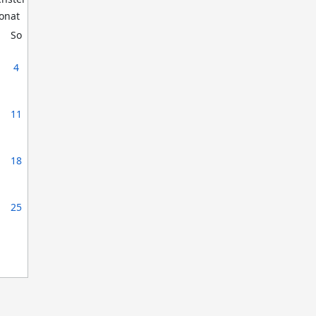
So
4
11
18
25