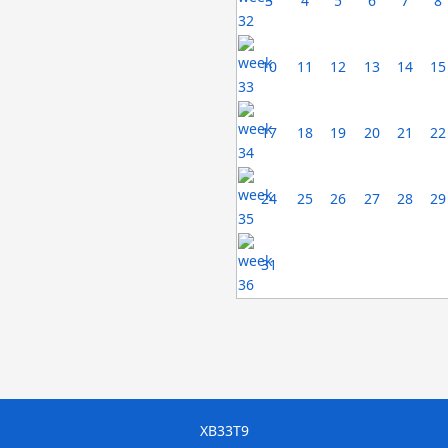
3
4
5
6
7
8
10
11
12
13
14
15
17
18
19
20
21
22
24
25
26
27
28
29
31
XB33T9