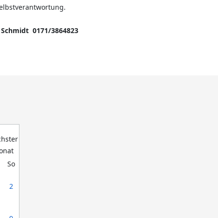
elbstverantwortung.
d Schmidt 0171/3864823
So
2